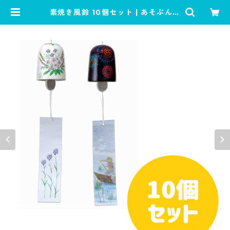
素焼き風鈴 10個セット | あそぶんで
す