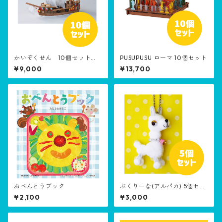
かいぞくせん 10個セット
PUSUPUSU ローマ 10個セット
［生産終了品］
¥9,000
¥13,700
おべんとうブック
ぷくりーな(アルパカ) 5個セッ
ト
¥2,100
¥3,000