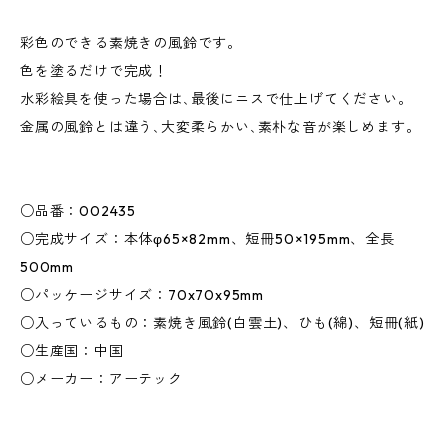
彩色のできる素焼きの風鈴です。
色を塗るだけで完成！
水彩絵具を使った場合は､最後にニスで仕上げてください。
金属の風鈴とは違う､大変柔らかい､素朴な音が楽しめます。
○品番：002435
○完成サイズ：本体φ65×82mm、短冊50×195mm、全長
500mm
○パッケージサイズ：70x70x95mm
○入っているもの：素焼き風鈴(白雲土)、ひも(綿)、短冊(紙)
○生産国：中国
○メーカー：アーテック