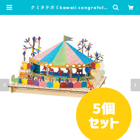
クミタテガミkawaii congratulat
ion 5個セット［生産終了品］ | あ
そぶんです