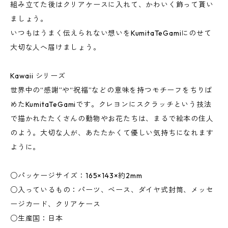
組み立てた後はクリアケースに入れて、かわいく飾って貰い
ましょう。
いつもはうまく伝えられない想いをKumitaTeGamiにのせて
大切な人へ届けましょう。
Kawaii シリーズ
世界中の“感謝”や“祝福”などの意味を持つモチーフをちりば
めたKumitaTeGamiです。クレヨンにスクラッチという技法
で描かれたたくさんの動物やお花たちは、まるで絵本の住人
のよう。大切な人が、あたたかくて優しい気持ちになれます
ように。
○パッケージサイズ：165×143×約2mm
○入っているもの：パーツ、ベース、ダイヤ式封筒、メッセ
ージカード、クリアケース
○生産国：日本