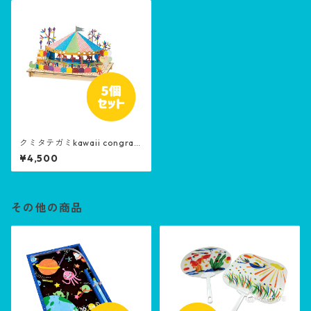
クミタテガミkawaii congrat
ulation 5個セット［生産終了
¥4,500
品］
その他の商品