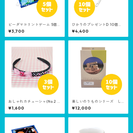
ビーダマコリントゲーム 5個セ
ひかりのプレゼントD 10個セ
ット［生産終了品］
ット
¥3,700
¥4,400
おしゃれカチューシャ(No.2 リ
楽しいのりものシリーズ し
ボン) 3個セット
ょうぼうしゃ 10個セット
¥1,600
¥12,000