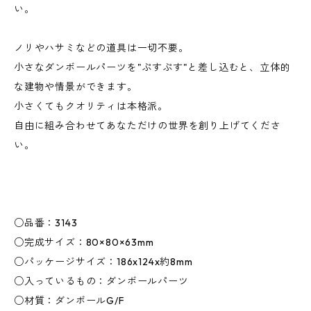
い。
ノリやハサミなどの道具は一切不要。
小さなダンボールパーツを"ぷすぷす"と差し込むと、立体的
な建物や情景ができます。
小さくてもクオリティは本格派。
自由に組み合わせてあなただけの世界を創り上げてくださ
い。
○品番：3143
○完成サイズ：80×80×63mm
○パッケージサイズ：186x124x約8mm
○入っているもの：ダンボールパーツ
○材質：ダンボールG/F