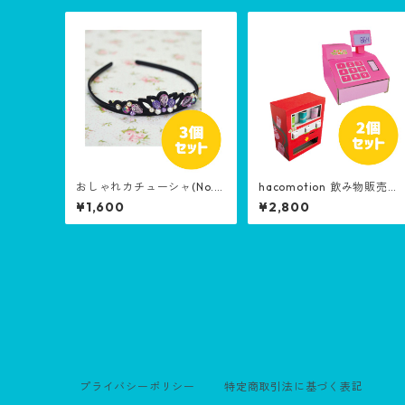
おしゃれカチューシャ(No.3
hacomotion 飲み物販売
ティアラ) 3個セット
機・おかいものレジスター 
¥1,600
¥2,800
個セット
プライバシーポリシー
特定商取引法に基づく表記