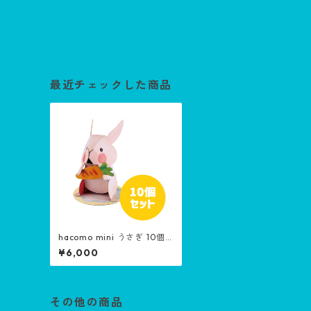
最近チェックした商品
hacomo mini うさぎ 10個
セット
¥6,000
その他の商品