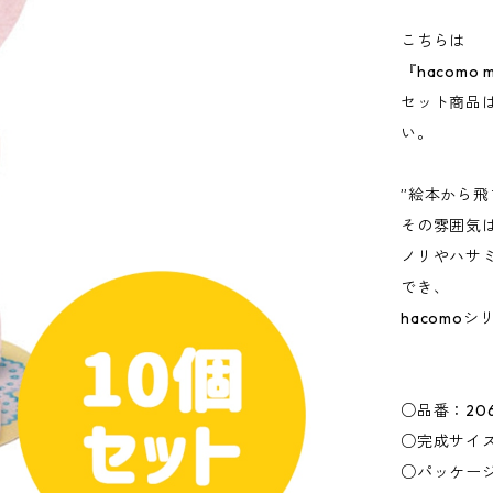
こちらは
『hacomo
セット商品
い。
”絵本から
その雰囲気
ノリやハサ
でき、
hacomo
○品番：206
○完成サイズ：
○パッケージサ