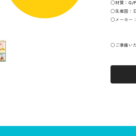
○材質：G/
○生産国：
○メーカー：
○ご準備い