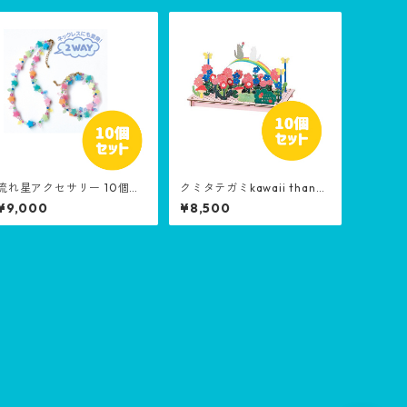
流れ星アクセサリー 10個セ
クミタテガミkawaii thank
ット［生産終了品］
you 10個セット［生産終了
¥9,000
¥8,500
品］