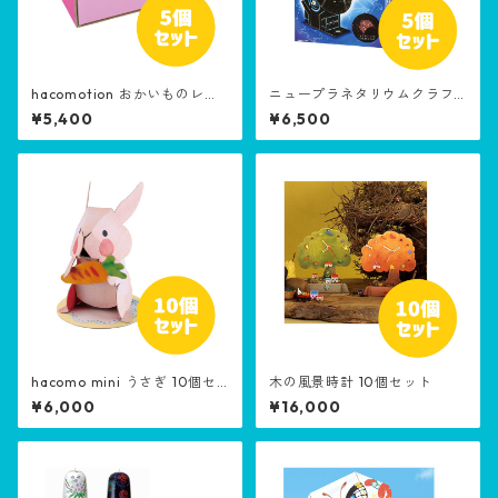
hacomotion おかいものレジ
ニュープラネタリウムクラフ
スター 5個セット
トキット 5個セット
¥5,400
¥6,500
hacomo mini うさぎ 10個セ
木の風景時計 10個セット
ット
¥6,000
¥16,000