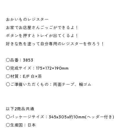
おかいものレジスター
お家でお店屋さんごっごができるよ！
ボタンを押すとトレイが出てくるよ！
好きな色を塗って自分専用のレジスターを作ろう！
○品番：3853
○完成サイズ：175×172×190mm
○材質：E/F 白×茶
○ご準備いただくもの：両面テープ、輪ゴム
以下2商品共通
○パッケージサイズ：345x305x約10mm(ヘッダー付き)
○生産国：日本