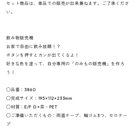
セット商品は、単品での販売が出来兼ねます。ご了承くださ
い。
飲み物販売機
お家で自由に飲み放題！？
ボタンを押すとカンが出てくるよ！
好きな色を塗って、自分専用の「のみもの販売機」を作ろ
う！
○品番：3860
○完成サイズ：195×112×233mm
○材質：E/F 白×茶・PET
○ご準備いただくもの：両面テープ、輪ゴム3つ、セロテー
プ